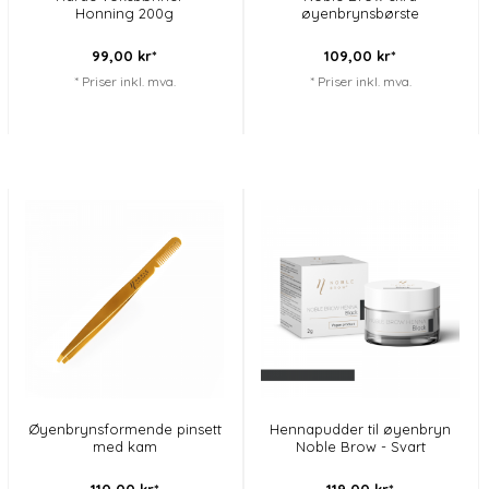
Honning 200g
øyenbrynsbørste
99,
00
kr*
109,
00
kr*
* Priser inkl. mva.
* Priser inkl. mva.
Øyenbrynsformende pinsett
Hennapudder til øyenbryn
med kam
Noble Brow - Svart
110,
00
kr*
119,
00
kr*