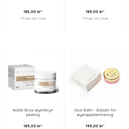
185,
00
kr*
189,
00
kr*
* Priser inkl. mva.
* Priser inkl. mva.
Noble Brow øyenbryn
Glue Balm - Balsam for
peeling
øyevippelaminering
189,
00
kr*
199,
00
kr*