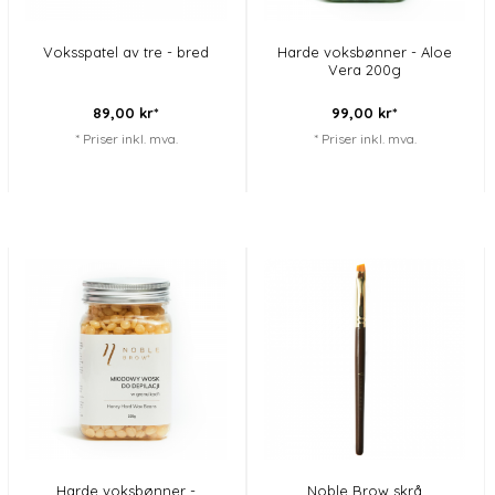
Voksspatel av tre - bred
Harde voksbønner - Aloe
Vera 200g
89,
00
kr*
99,
00
kr*
* Priser inkl. mva.
* Priser inkl. mva.
Harde voksbønner -
Noble Brow skrå