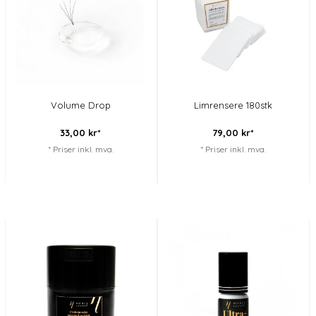
Volume Drop
Limrensere 180stk
33,
00
kr*
79,
00
kr*
* Priser inkl. mva.
* Priser inkl. mva.