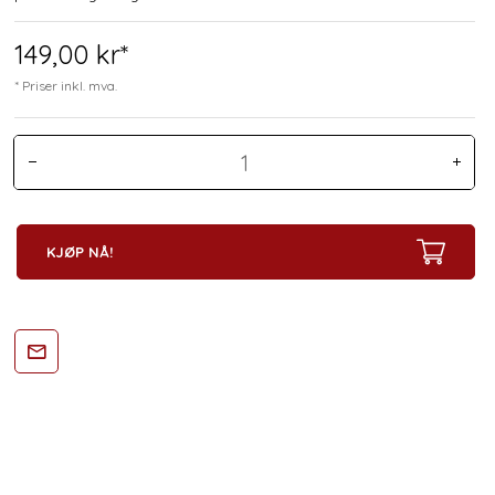
149,
00
kr*
* Priser inkl. mva.
KJØP NÅ!