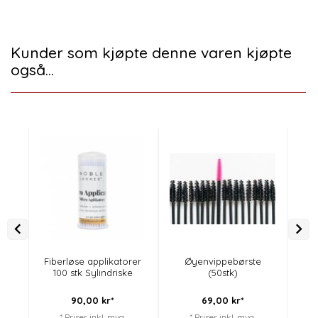
Kunder som kjøpte denne varen kjøpte
også...
Fiberløse applikatorer
Øyenvippebørste
100 stk Sylindriske
(50stk)
s
90,
00
kr*
69,
00
kr*
* Priser inkl. mva.
* Priser inkl. mva.