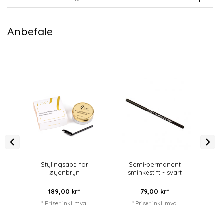
Anbefale
Stylingsåpe for
Semi-permanent
Bro
øyenbryn
sminkestift - svart
189,
00
kr*
79,
00
kr*
* Priser inkl. mva.
* Priser inkl. mva.