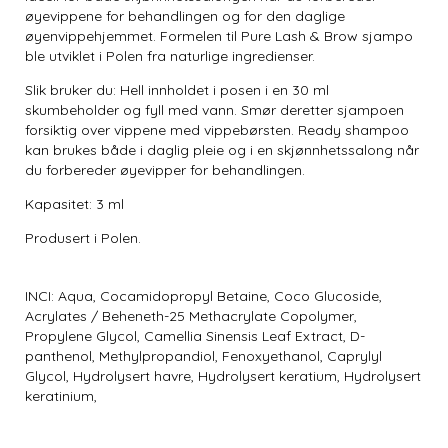
øyevippene for behandlingen og for den daglige
øyenvippehjemmet. Formelen til Pure Lash & Brow sjampo
ble utviklet i Polen fra naturlige ingredienser.
Slik bruker du: Hell innholdet i posen i en 30 ml
skumbeholder og fyll med vann. Smør deretter sjampoen
forsiktig over vippene med vippebørsten. Ready shampoo
kan brukes både i daglig pleie og i en skjønnhetssalong når
du forbereder øyevipper for behandlingen.
Kapasitet: 3 ml
Produsert i Polen.
INCI: Aqua, Cocamidopropyl Betaine, Coco Glucoside,
Acrylates / Beheneth-25 Methacrylate Copolymer,
Propylene Glycol, Camellia Sinensis Leaf Extract, D-
panthenol, Methylpropandiol, Fenoxyethanol, Caprylyl
Glycol, Hydrolysert havre, Hydrolysert keratium, Hydrolysert
keratinium,