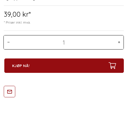
39,
00
kr*
* Priser inkl. mva.
KJØP NÅ!