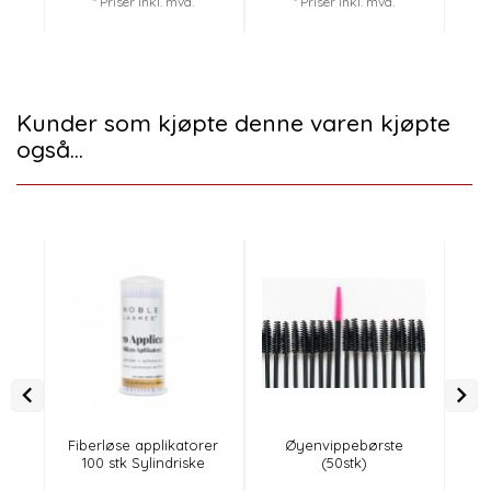
* Priser inkl. mva.
* Priser inkl. mva.
Kunder som kjøpte denne varen kjøpte
også...
Fiberløse applikatorer
Øyenvippebørste
M
100 stk Sylindriske
(50stk)