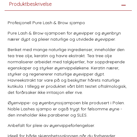
Produktbeskrivelse
Profesjonell Pure Lash & Brow sjampo
Pure Lash & Brow-sjampoen for øyevipper og øyenbryn
nærer dypt og pleier naturlige og utvidede øyevipper.
Beriket med mange naturlige ingredienser, inneholder den
tea tree olje, keratin og havre ekstrakt. Tea tree olje
normaliserer arbeidet med talgkjertler, har soppdrepende
egenskaper og styrker øyenvippeløkene. Keratin nærer,
styrker og regenererer naturlige øyevipper dypt.
Havreekstrakt tar vare på og beskytter hårets naturlige
kutikula. I tillegg er produktet vårt blitt testet oftalmologisk,
det forårsaker ikke irritasjon eller rive.
Øyenvippe- og øyenbrynssjampoen ble produsert i Polen.
Noble Lashes sjampo er også trygt for følsomme øyne -
den inneholder ikke parabener og SLES.
Anbefalt for pleie av øyenvippeforlengelser.
Ideell for både skjønnhetssalongen når du forbereder