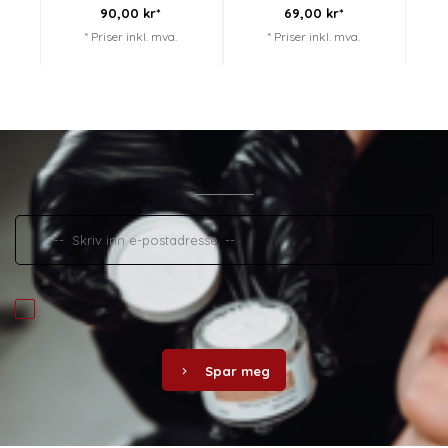
90,
00
kr*
69,
00
kr*
* Priser inkl. mva.
* Priser inkl. mva.
Spar meg