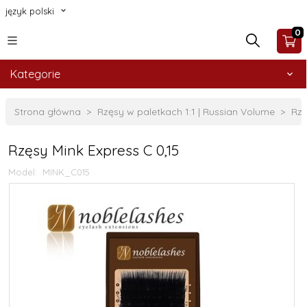
język polski
0
Kategorie
Strona główna
Rzęsy w paletkach 1:1 | Russian Volume
Rzę
Rzęsy Mink Express C 0,15
Model:
MINK_C015