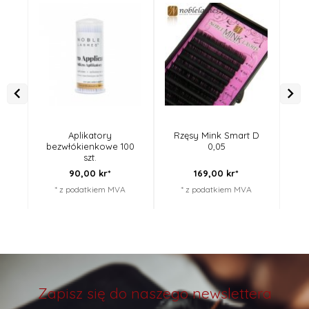
Aplikatory
Rzęsy Mink Smart D
R
bezwłókienkowe 100
0,05
szt.
90,
00
kr*
169,
00
kr*
* z podatkiem MVA
* z podatkiem MVA
Zapisz się do naszego newslettera