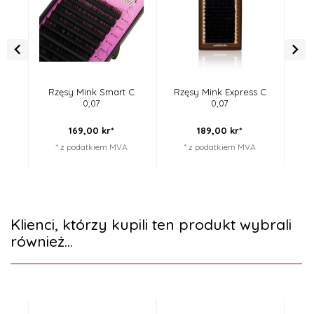
Rzęsy Mink Smart C
Rzęsy Mink Express C
R
0,07
0,07
169,
00
kr*
189,
00
kr*
* z podatkiem MVA
* z podatkiem MVA
Klienci, którzy kupili ten produkt wybrali
również...