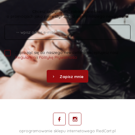
Chcesz otrzymywać rabaty i wiedzieć
o promocjach jako pierwszy? Zapisz się do naszego newslettera.
Zapisując się do naszego newslettera akceptujesz nasz
Regulamin
i
Politykę Prywatności
.
Zapisz mnie
oprogramowanie sklepu internetowego
RedCart.pl