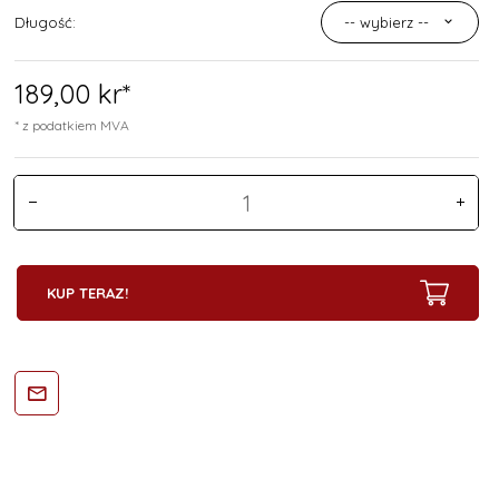
Długość:
-- wybierz --
189,
00
kr*
* z podatkiem MVA
KUP TERAZ!